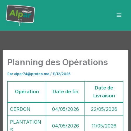
Aller
au
contenu
Planning des Opérations
Par
alpar74@proton.me
/
11/12/2025
Date de
Opération
Date de fin
Livraison
CERDON
04/05/2026
22/05/2026
PLANTATION
04/05/2026
11/05/2026
S