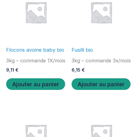
Flocons avoine baby bio
Fusilli bio
3kg – commande 1X/mois
3kg – commande 3x/mois
9,11
€
6,15
€
Ajouter au panier
Ajouter au panier