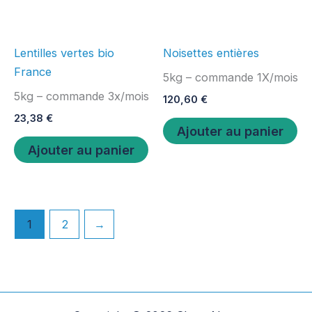
Lentilles vertes bio
Noisettes entières
France
5kg – commande 1X/mois
5kg – commande 3x/mois
120,60
€
23,38
€
Ajouter au panier
Ajouter au panier
1
2
→